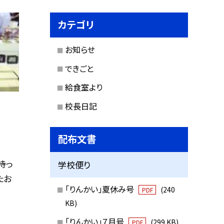
カテゴリ
お知らせ
できごと
給食室より
校長日記
配布文書
待っ
学校便り
たお
「りんかい」夏休み号
(240
PDF
KB)
「りんかい」７月号
(299 KB)
PDF