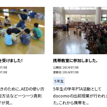
を受けました！
携帯教室に参加しました。
07/08
公開日
2014/07/08
07/08
更新日
2014/07/08
５年生
きのために、AEDの使い方
5年生の学年PTA活動として
迫方法など一つ一つ真剣
docomoの出前授業が行われ
が見...
た。これから携帯を...