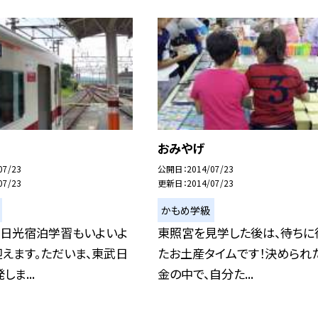
おみやげ
07/23
公開日
2014/07/23
07/23
更新日
2014/07/23
かもめ学級
た日光宿泊学習もいよいよ
東照宮を見学した後は、待ちに
えます。ただいま、東武日
たお土産タイムです！決められ
ま...
金の中で、自分た...