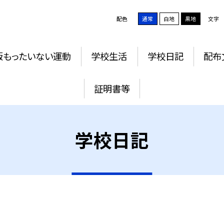
配色
通常
白地
黒地
文字
版もったいない運動
学校生活
学校日記
配布
証明書等
学校日記