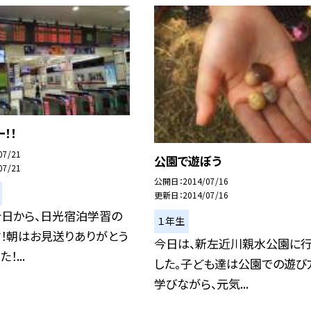
！！
07/21
公園で遊ぼう
07/21
公開日
2014/07/16
更新日
2014/07/16
今日から、日光宿泊学習の
１年生
！朝はお見送りありがとう
今日は、新左近川親水公園に
！...
した。子ども達は公園での遊び
学びながら、元気...