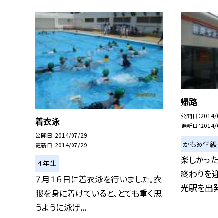
帰路
公開日
2014/
着衣泳
更新日
2014/
公開日
2014/07/29
かもめ学級
更新日
2014/07/29
楽しかっ
４年生
終わりを迎
７月１６日に着衣泳を行いました。衣
光駅を出発し
服を身に着けていると、とても重く思
うように泳げ...