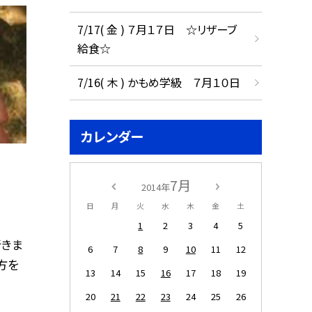
7/17( 金 ) ７月１７日 ☆リザーブ
給食☆
7/16( 木 ) かもめ学級 ７月１０日
カレンダー
7月
2014年
日
月
火
水
木
金
土
1
2
3
4
5
行きま
6
7
8
9
10
11
12
方を
13
14
15
16
17
18
19
20
21
22
23
24
25
26