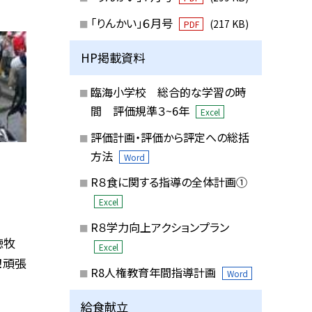
「りんかい」６月号
(217 KB)
PDF
HP掲載資料
臨海小学校 総合的な学習の時
間 評価規準３~6年
Excel
評価計画・評価から評定への総括
方法
Word
R８食に関する指導の全体計画①
Excel
R８学力向上アクションプラン
徳牧
Excel
！頑張
R8人権教育年間指導計画
Word
給食献立