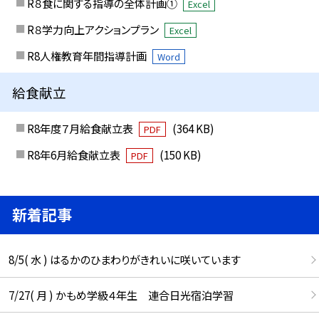
R８食に関する指導の全体計画①
Excel
R８学力向上アクションプラン
Excel
R8人権教育年間指導計画
Word
給食献立
R8年度７月給食献立表
(364 KB)
PDF
R8年6月給食献立表
(150 KB)
PDF
新着記事
8/5( 水 ) はるかのひまわりがきれいに咲いています
7/27( 月 ) かもめ学級４年生 連合日光宿泊学習