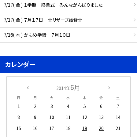
7/17( 金 ) １学期 終業式 みんながんばりました
7/17( 金 ) ７月１７日 ☆リザーブ給食☆
7/16( 木 ) かもめ学級 ７月１０日
カレンダー
6月
2014年
日
月
火
水
木
金
土
1
2
3
4
5
6
7
8
9
10
11
12
13
14
15
16
17
18
19
20
21