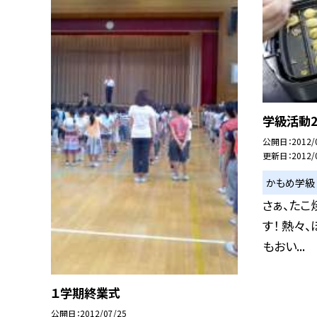
学級活動
公開日
2012/
更新日
2012/
かもめ学級
さぁ、たこ
す！ 熱々
もおい...
１学期終業式
公開日
2012/07/25