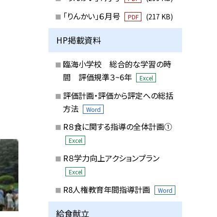
「りんかい」６月号
(217 KB)
PDF
HP掲載資料
臨海小学校 総合的な学習の時
間 評価規準３~6年
Excel
評価計画・評価から評定への総括
方法
Word
R８食に関する指導の全体計画①
Excel
R８学力向上アクションプラン
Excel
R8人権教育年間指導計画
Word
給食献立