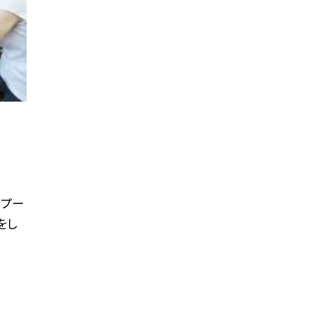
 プー
をし