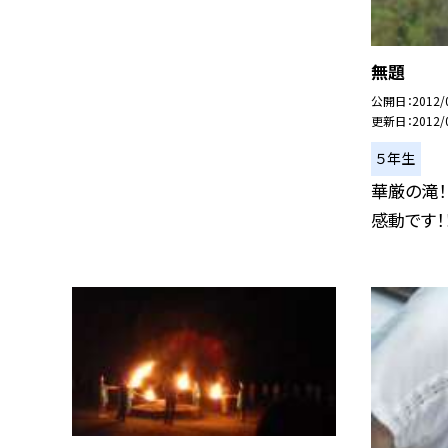
無題
公開日
2012/
更新日
2012/
５年生
華厳の滝！
感動です！