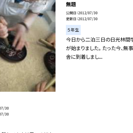
無題
公開日
2012/07/30
更新日
2012/07/30
５年生
今日から二泊三日の日光林間
が始まりました。 たった今、無事
舎に到着しまし...
07/30
07/30