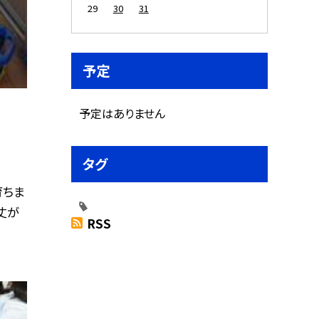
29
30
31
予定
予定はありません
タグ
育ちま
丈が
RSS