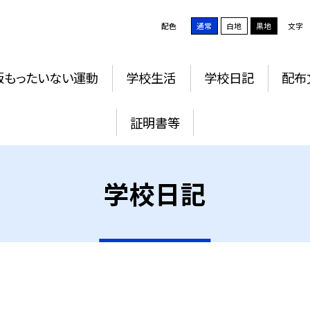
配色
通常
白地
黒地
文字
版もったいない運動
学校生活
学校日記
配布
証明書等
学校日記