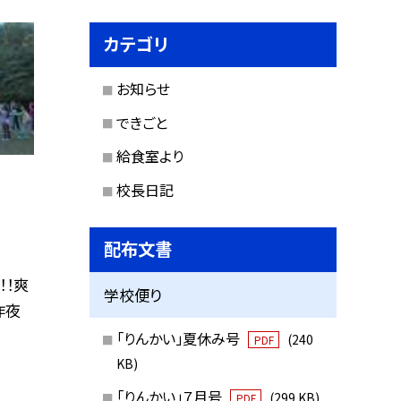
カテゴリ
お知らせ
できごと
給食室より
校長日記
配布文書
！！爽
学校便り
昨夜
「りんかい」夏休み号
(240
PDF
KB)
「りんかい」７月号
(299 KB)
PDF