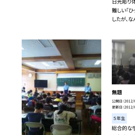
日光彫り体
難しい「ひ
したが、なん.
無題
公開日
2012/
更新日
2012/
５年生
総合的な学