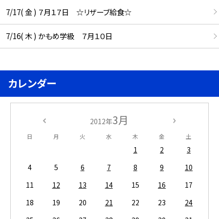
7/17( 金 ) ７月１７日 ☆リザーブ給食☆
7/16( 木 ) かもめ学級 ７月１０日
カレンダー
3月
2012年
日
月
火
水
木
金
土
1
2
3
4
5
6
7
8
9
10
11
12
13
14
15
16
17
18
19
20
21
22
23
24