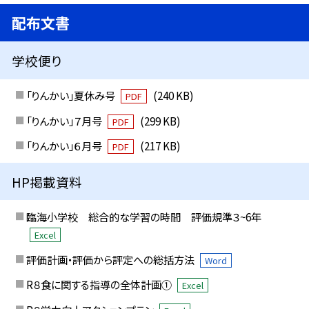
配布文書
学校便り
「りんかい」夏休み号
(240 KB)
PDF
「りんかい」７月号
(299 KB)
PDF
「りんかい」６月号
(217 KB)
PDF
HP掲載資料
臨海小学校 総合的な学習の時間 評価規準３~6年
Excel
評価計画・評価から評定への総括方法
Word
R８食に関する指導の全体計画①
Excel