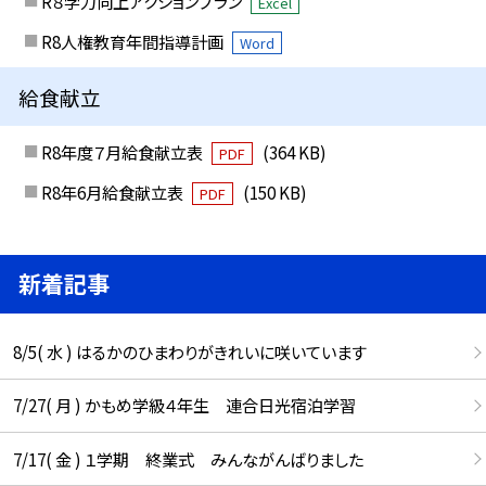
R８学力向上アクションプラン
Excel
R8人権教育年間指導計画
Word
給食献立
R8年度７月給食献立表
(364 KB)
PDF
R8年6月給食献立表
(150 KB)
PDF
新着記事
8/5( 水 ) はるかのひまわりがきれいに咲いています
7/27( 月 ) かもめ学級４年生 連合日光宿泊学習
7/17( 金 ) １学期 終業式 みんながんばりました