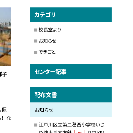
カテゴリ
校長室より
お知らせ
できごと
センター記事
様子
配布文書
。仮
お知らせ
！」な
江戸川区立第二葛西小学校いじ
め防止基本方針
(172 KB)
PDF