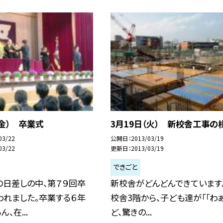
（金） 卒業式
3月19日（火） 新校舎工事の
03/22
公開日
2013/03/19
03/22
更新日
2013/03/19
できごと
の日差しの中、第７９回卒
新校舎がどんどんできています
われました。卒業する６年
校舎3階から、子ども達が「「わぁ
、在...
ど、驚きの...