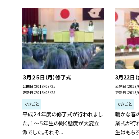
３月２５日（月）修了式
3月22日
公開日
2013/03/25
公開日
2013/
更新日
2013/03/25
更新日
2013/
できごと
できごと
平成２４年度の修了式が行われまし
暖かな春
た。１〜５年生の聞く態度が大変立
業式が行
派でした。それぞ...
生はもちろん