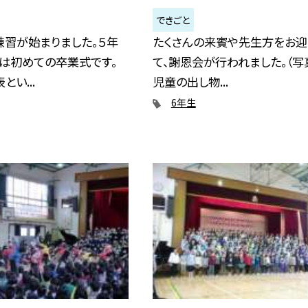
できごと
練習が始まりました。５年
たくさんの来賓や先生方をお迎
ては初めての卒業式です。
て、謝恩会が行われました。（写
い...
児童の出し物...
6年生