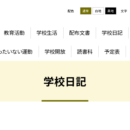
配色
通常
白地
黒地
文字
教育活動
学校生活
配布文書
学校日記
ったいない運動
学校開放
読書科
予定表
学校日記