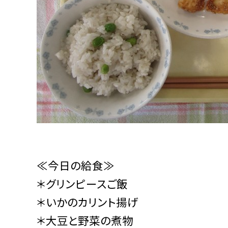
≪今日の給食≫
＊グリンピースご飯
＊いかのカリント揚げ
＊大豆と野菜の煮物