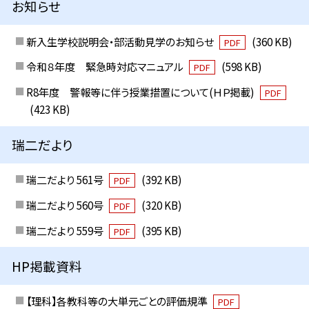
お知らせ
新入生学校説明会・部活動見学のお知らせ
(360 KB)
PDF
令和８年度 緊急時対応マニュアル
(598 KB)
PDF
R8年度 警報等に伴う授業措置について(ＨＰ掲載)
PDF
(423 KB)
瑞二だより
瑞二だより 561号
(392 KB)
PDF
瑞二だより 560号
(320 KB)
PDF
瑞二だより 559号
(395 KB)
PDF
HP掲載資料
【理科】各教科等の大単元ごとの評価規準
PDF