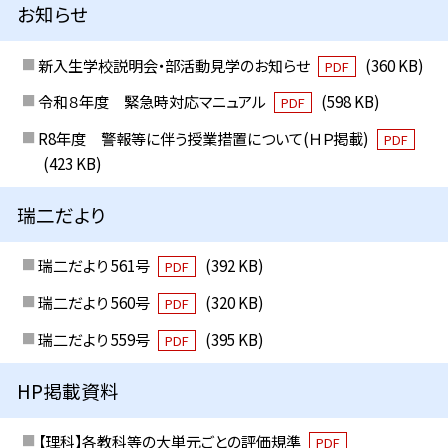
お知らせ
新入生学校説明会・部活動見学のお知らせ
(360 KB)
PDF
令和８年度 緊急時対応マニュアル
(598 KB)
PDF
R8年度 警報等に伴う授業措置について(ＨＰ掲載)
PDF
(423 KB)
瑞二だより
瑞二だより 561号
(392 KB)
PDF
瑞二だより 560号
(320 KB)
PDF
瑞二だより 559号
(395 KB)
PDF
HP掲載資料
【理科】各教科等の大単元ごとの評価規準
PDF