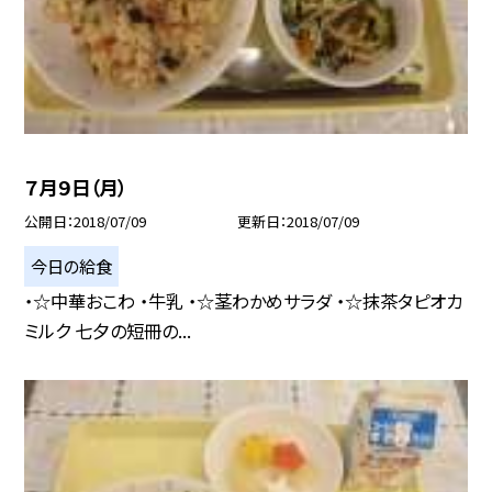
７月９日（月）
公開日
2018/07/09
更新日
2018/07/09
今日の給食
・☆中華おこわ ・牛乳 ・☆茎わかめサラダ ・☆抹茶タピオカ
ミルク 七夕の短冊の...