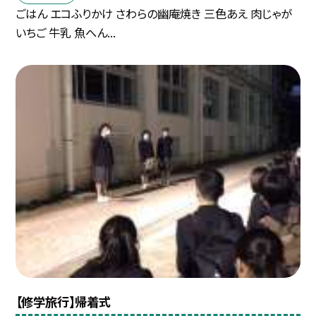
ごはん エコふりかけ さわらの幽庵焼き 三色あえ 肉じゃが
いちご 牛乳 魚へん...
【修学旅行】帰着式