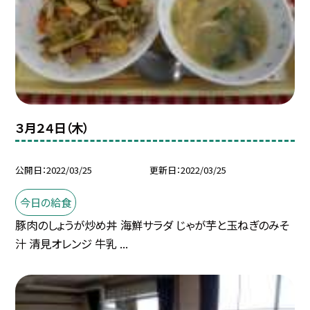
３月２４日（木）
公開日
2022/03/25
更新日
2022/03/25
今日の給食
豚肉のしょうが炒め丼 海鮮サラダ じゃが芋と玉ねぎのみそ
汁 清見オレンジ 牛乳 ...