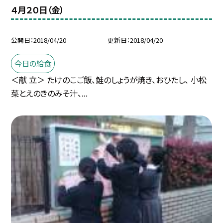
４月２０日（金）
公開日
2018/04/20
更新日
2018/04/20
今日の給食
＜献 立＞ たけのこご飯、鮭のしょうが焼き、おひたし、 小松
菜とえのきのみそ汁、...