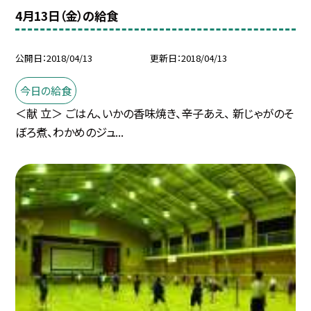
4月13日（金）の給食
公開日
2018/04/13
更新日
2018/04/13
今日の給食
＜献 立＞ ごはん、いかの香味焼き、辛子あえ、 新じゃがのそ
ぼろ煮、わかめのジュ...