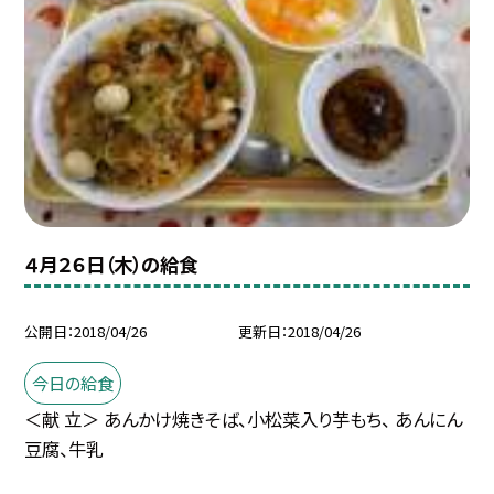
４月２６日（木）の給食
公開日
2018/04/26
更新日
2018/04/26
今日の給食
＜献 立＞ あんかけ焼きそば、小松菜入り芋もち、 あんにん
豆腐、牛乳