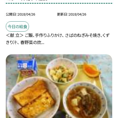
公開日
2018/04/26
更新日
2018/04/26
今日の給食
＜献 立＞ ご飯、手作りふりかけ、 さばのねぎみそ焼き、くず
きり汁、 春野菜の炊...