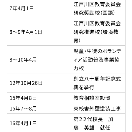
江戸川区教育委員会
7年4月1日
研究奨励校（国語）
江戸川区教育委員会
8〜9年4月1日
研究推進校（環境教
育）
児童・生徒のボランテ
8〜10年4月
ィア活動普及事業協
力校
創立八十周年記念式
12年10月26日
典を挙行
15年4月8日
教育相談室設置
15年7〜8月
東校舎外壁塗装工事
第２２代校長 加
16年4月1日
藤 英雄 就任