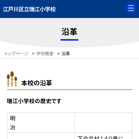
江戸川区立瑞江小学校
沿革
トップページ
>
学校概要
>
沿革
本校の沿革
瑞江小学校の歴史です
明
治
下今井村１４０番に、