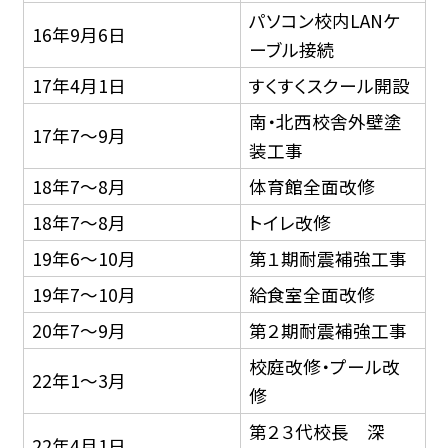
パソコン校内LANケ
16年9月6日
ーブル接続
17年4月1日
すくすくスクール開設
南・北西校舎外壁塗
17年7〜9月
装工事
18年7〜8月
体育館全面改修
18年7〜8月
トイレ改修
19年6〜10月
第１期耐震補強工事
19年7〜10月
給食室全面改修
20年7〜9月
第２期耐震補強工事
校庭改修・プール改
22年1〜3月
修
第２３代校長 深
22年4月1日