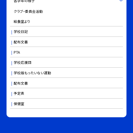
各学年の様子
クラブ・委員会活動
給食室より
学校日記
配布文書
PTA
学校応援団
学校版もったいない運動
配布文書
予定表
保健室