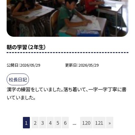
朝の学習（２年生）
公開日
2026/05/29
更新日
2026/05/29
校長日記
漢字の練習をしていました。落ち着いて、一字一字丁寧に書
いていました。
1
2
3
4
5
6
...
120
121
»