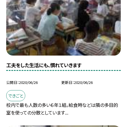
工夫をした生活にも、慣れていきます
公開日
2020/06/26
更新日
2020/06/26
できごと
校内で最も人数の多い６年１組。給食時などは隣の多目的
室を使っての分散としています...