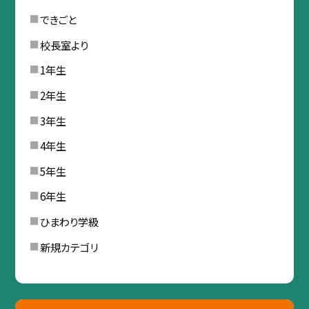
できごと
校長室より
1年生
2年生
3年生
4年生
5年生
6年生
ひまわり学級
新規カテゴリ