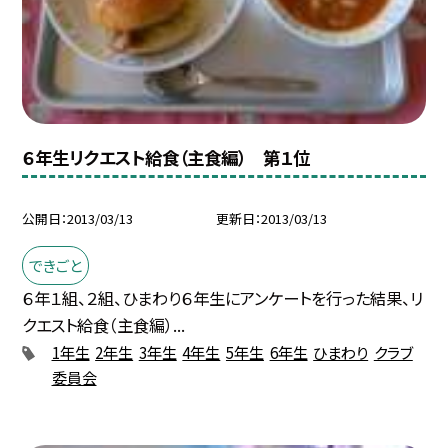
６年生リクエスト給食（主食編） 第１位
公開日
2013/03/13
更新日
2013/03/13
できごと
６年１組、２組、ひまわり６年生にアンケートを行った結果、リ
クエスト給食（主食編）...
1年生
2年生
3年生
4年生
5年生
6年生
ひまわり
クラブ
委員会