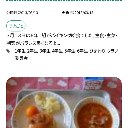
公開日
2013/03/13
更新日
2013/03/13
できごと
３月１３日は６年１組がバイキング給食でした。主食・主菜・
副菜がバランス良くなるよ...
1年生
2年生
3年生
4年生
5年生
6年生
ひまわり
クラブ
委員会