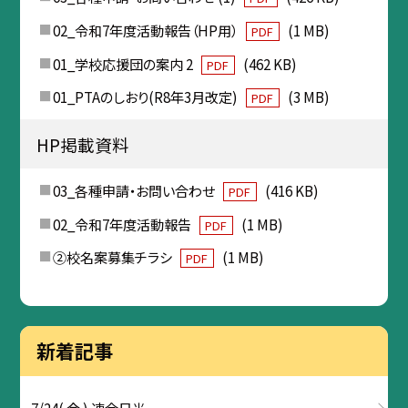
02_令和7年度活動報告（HP用）
(1 MB)
PDF
01_学校応援団の案内 2
(462 KB)
PDF
01_PTAのしおり(R8年3月改定)
(3 MB)
PDF
HP掲載資料
03_各種申請・お問い合わせ
(416 KB)
PDF
02_令和7年度活動報告
(1 MB)
PDF
②校名案募集チラシ
(1 MB)
PDF
新着記事
7/24( 金 ) 連合日光