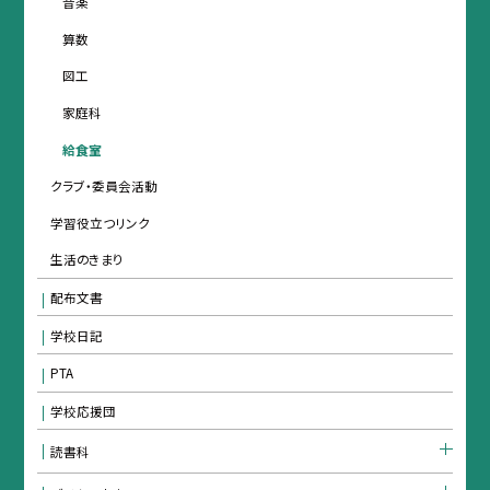
音楽
算数
図工
家庭科
給食室
クラブ・委員会活動
学習役立つリンク
生活のきまり
配布文書
学校日記
PTA
学校応援団
読書科