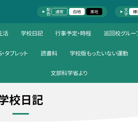
配色
文字
通常
白地
黒地
標
生活
学校日記
行事予定・時程
巡回校グルー
Ｓ・タブレット
読書科
学校版もったいない運動
文部科学省より
学校日記