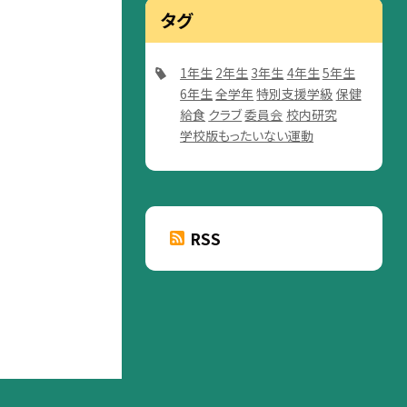
タグ
1年生
2年生
3年生
4年生
5年生
6年生
全学年
特別支援学級
保健
給食
クラブ
委員会
校内研究
学校版もったいない運動
RSS