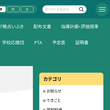
準
中
大
プ拠点いぶき
配布文書
指導計画・評価規準
学校応援団
PTA
予定表
証明書
カテゴリ
お知らせ
できごと
学校給食