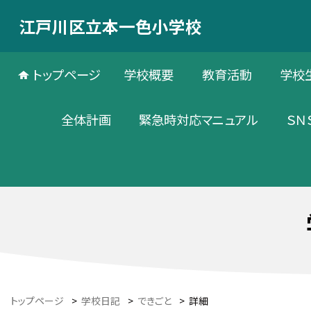
江戸川区立本一色小学校
トップページ
学校概要
教育活動
学校
全体計画
緊急時対応マニュアル
ＳＮ
トップページ
>
学校日記
>
できごと
>
詳細