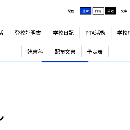
配色
通常
白地
黒地
文字
活
登校証明書
学校日記
PTA活動
学校
学力向上プラン
読書科
配布文書
予定表
ン