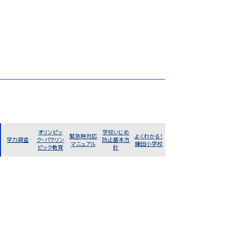
オリンピッ
学校いじめ
緊急時対応
よくわかる！
学力調査
ク・パラリン
防止基本方
マニュアル
鎌田小学校
ピック教育
針