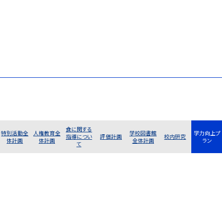
食に関する
特別活動全
人権教育全
学校図書館
学力向上プ
指導につい
評価計画
校内研究
体計画
体計画
全体計画
ラン
て