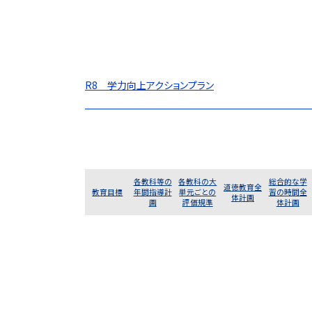
R8 学力向上アクションプラン
各教科等の
各教科の大
総合的な学
道徳教育全
教育目標
年間指導計
単元ごとの
習の時間全
体計画
画
評価規準
体計画