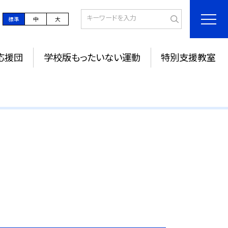
標準
中
大
応援団
学校版もったいない運動
特別支援教室