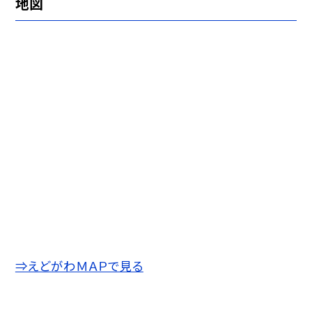
地図
⇒えどがわＭＡＰで見る