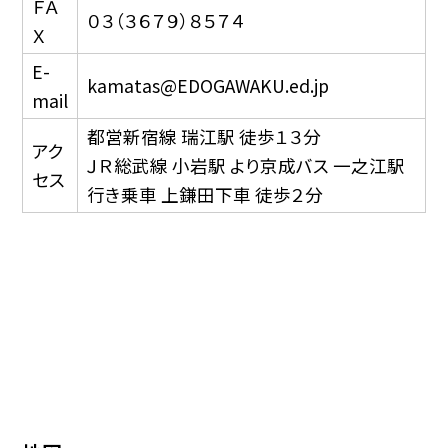
ＦＡ
０３（３６７９）８５７４
Ｘ
E-
kamatas@EDOGAWAKU.ed.jp
mail
都営新宿線 瑞江駅 徒歩１３分
アク
ＪＲ総武線 小岩駅 より京成バス 一之江駅
セス
行き乗車 上鎌田下車 徒歩２分