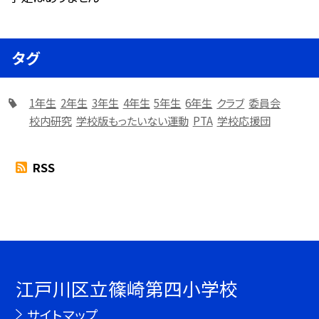
タグ
1年生
2年生
3年生
4年生
5年生
6年生
クラブ
委員会
校内研究
学校版もったいない運動
PTA
学校応援団
RSS
江戸川区立篠崎第四小学校
サイトマップ