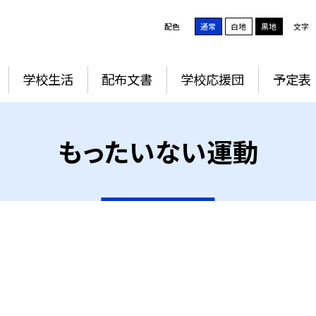
配色
通常
白地
黒地
文字
学校生活
配布文書
学校応援団
予定表
もったいない運動