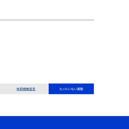
体罰根絶宣言
もったいない運動