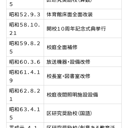
５
昭和５２．９．３
体育館床面全面改装
昭和５８．１０．
開校１０周年記念式典挙行
２１
昭和５９．８．２
校庭全面補修
５
昭和６０．３．６
放送機器・設備改修
昭和６１．４．１
校長室・図書室改修
９
昭和６２．８．２
校庭夜間照明施設設備
１
昭和６３．４．１
区研究奨励校（国語）
５
平成元．４．１
区研究奨励校（創意ある教育活