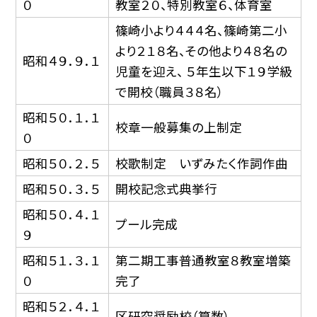
０
教室２０、特別教室６、体育室
篠崎小より４４４名、篠崎第二小
より２１８名、その他より４８名の
昭和４９．９．１
児童を迎え、 ５年生以下１９学級
で開校（職員３８名）
昭和５０．１．１
校章一般募集の上制定
０
昭和５０．２．５
校歌制定 いずみたく作詞作曲
昭和５０．３．５
開校記念式典挙行
昭和５０．４．１
プール完成
９
昭和５１．３．１
第二期工事普通教室８教室増築
０
完了
昭和５２．４．１
区研究奨励校（算数）