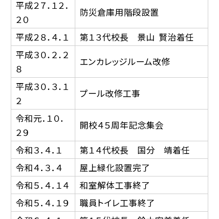
平成２７．１２．
防災倉庫用階段設置
２０
平成２８．４．１
第１３代校長 景山 賢治着任
平成３０．２．２
エンカレッジルーム改修
８
平成３０．３．１
プール改修工事
２
令和元．１０．
開校４５周年記念集会
２９
令和３．４．１
第１４代校長 国分 靖着任
令和４．３．４
屋上緑化設置完了
令和５．４．１４
和室解体工事終了
令和５．４．１９
職員トイレ工事終了