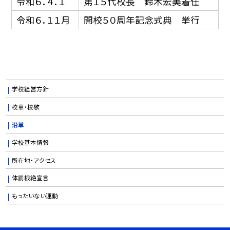
令和６．４．１
第１５代校長 鈴木宏美着任
令和６．１１月
開校５０周年記念式典 挙行
学校経営方針
校章・校歌
沿革
学校基本情報
所在地・アクセス
体罰根絶宣言
もったいない運動