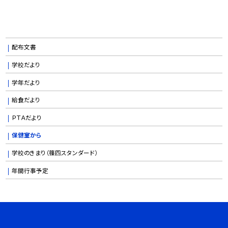
配布文書
学校だより
学年だより
給食だより
ＰＴＡだより
保健室から
学校のきまり（篠四スタンダード）
年間行事予定