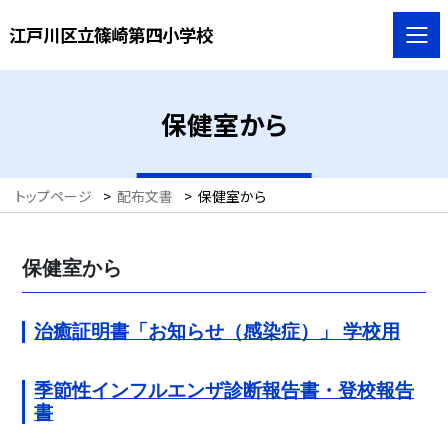
江戸川区立篠崎第四小学校
保健室から
トップページ
>
配布文書
>
保健室から
保健室から
治癒証明書「お知らせ（感染症）」 学校用
季節性インフルエンザ診断報告書・登校報告
書