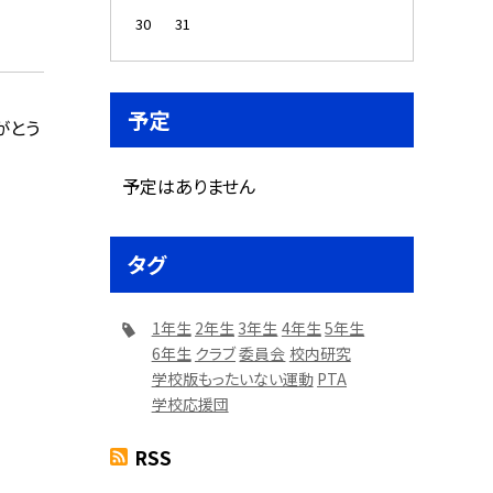
30
31
予定
がとう
予定はありません
タグ
1年生
2年生
3年生
4年生
5年生
6年生
クラブ
委員会
校内研究
学校版もったいない運動
PTA
学校応援団
RSS