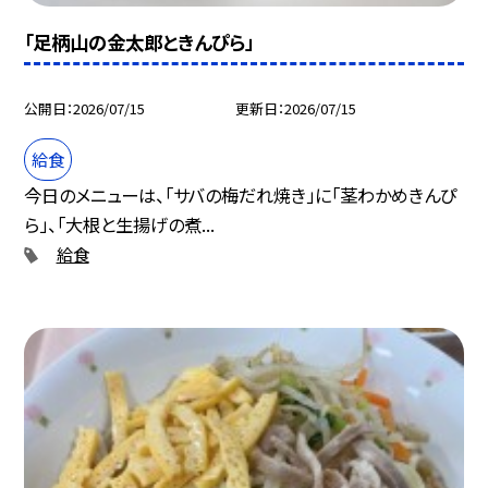
「足柄山の金太郎ときんぴら」
公開日
2026/07/15
更新日
2026/07/15
給食
今日のメニューは、「サバの梅だれ焼き」に「茎わかめきんぴ
ら」、「大根と生揚げの煮...
給食