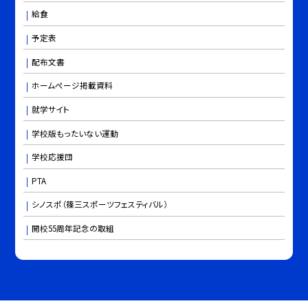
給食
予定表
配布文書
ホームページ掲載資料
就学サイト
学校版もったいない運動
学校応援団
PTA
シノスポ（篠三スポーツフェスティバル）
開校55周年記念の取組