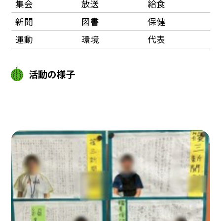
集会
放送
給食
新聞
図書
保健
運動
環境
代表
活動の様子