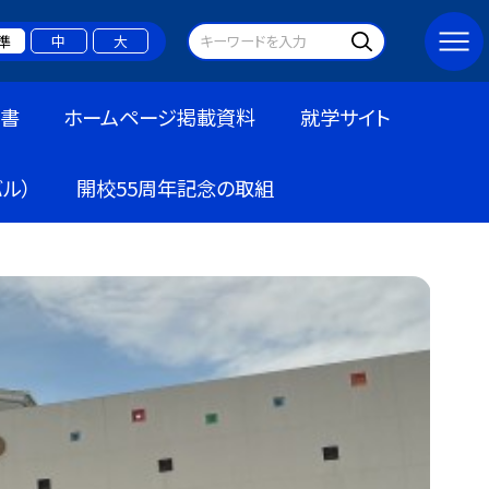
準
中
大
書
ホームページ掲載資料
就学サイト
ル）
開校55周年記念の取組