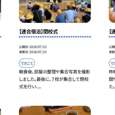
【連合宿泊】閉校式
【
公開日
2026/07/23
公開
更新日
2026/07/23
更新
できごと
で
朝食後、部屋の整理や集合写真を撮影
昨
しました。最後に、７校が集合して閉校
間
式を行い、...
た。