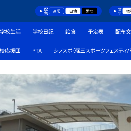
配色
文字
通常
白地
黒地
標
学校生活
学校日記
給食
予定表
配布文
校応援団
PTA
シノスポ（篠三スポーツフェスティバ