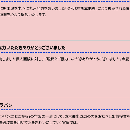
日に熊本県を中心に九州地方を襲いました「令和8年熊本地震」により被災された皆
復興を心より祈念いたします。
協力いただきありがとうございました
施しました個人面談に対し、ご理解とご協力いただきありがとうございました。今夏
ャラバン
社会科「水はどこから」の学習の一環として、東京都水道局の方をお招きし出前授業
濾過装置を用いて水をきれいにしていく実験では...