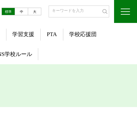
標準
中
大
学習支援
PTA
学校応援団
NS学校ルール