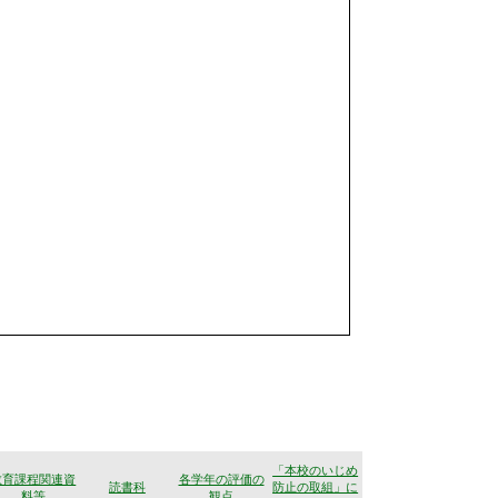
「本校のいじめ
教育課程関連資
各学年の評価の
読書科
防止の取組」に
料等
観点