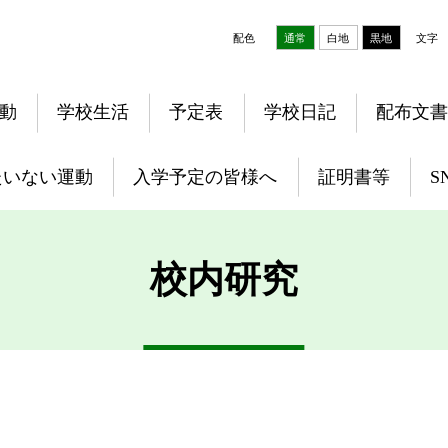
配色
通常
白地
黒地
文字
動
学校生活
予定表
学校日記
配布文書
たいない運動
入学予定の皆様へ
証明書等
S
校内研究