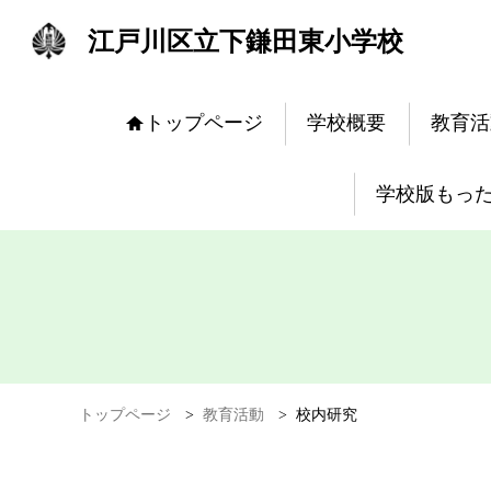
江戸川区立下鎌田東小学校
トップページ
学校概要
教育活
学校版もっ
トップページ
>
教育活動
>
校内研究