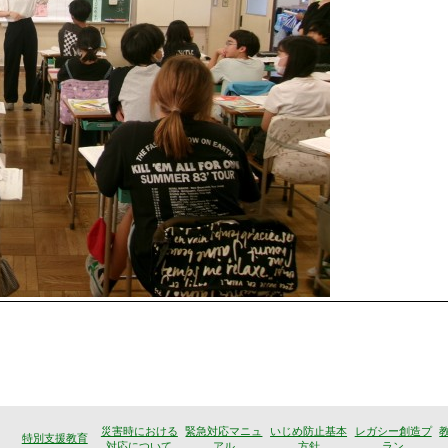
災害時における
緊急対応マニュ
いじめ防止基本
レガシー創造プ
特別支援教育
対応について
アル
方針
ラン