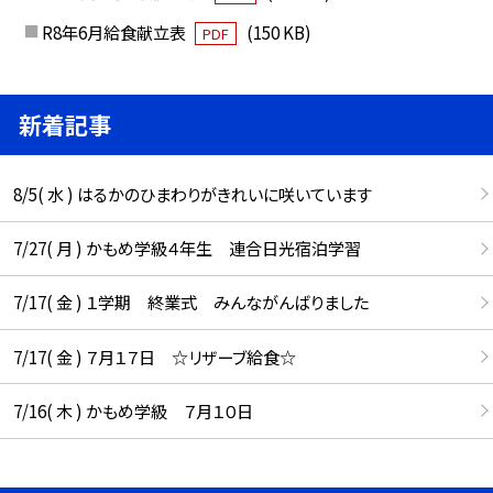
R8年6月給食献立表
(150 KB)
PDF
新着記事
8/5( 水 ) はるかのひまわりがきれいに咲いています
7/27( 月 ) かもめ学級４年生 連合日光宿泊学習
7/17( 金 ) １学期 終業式 みんながんばりました
7/17( 金 ) ７月１７日 ☆リザーブ給食☆
7/16( 木 ) かもめ学級 ７月１０日