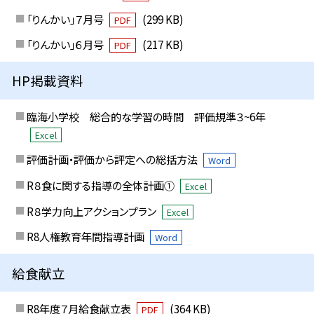
「りんかい」７月号
(299 KB)
PDF
「りんかい」６月号
(217 KB)
PDF
HP掲載資料
臨海小学校 総合的な学習の時間 評価規準３~6年
Excel
評価計画・評価から評定への総括方法
Word
R８食に関する指導の全体計画①
Excel
R８学力向上アクションプラン
Excel
R8人権教育年間指導計画
Word
給食献立
R8年度７月給食献立表
(364 KB)
PDF