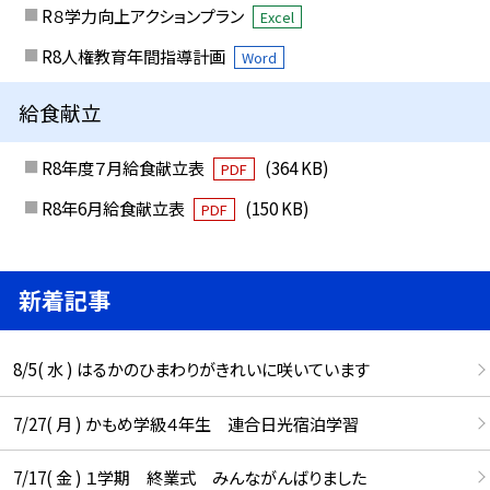
R８学力向上アクションプラン
Excel
R8人権教育年間指導計画
Word
給食献立
R8年度７月給食献立表
(364 KB)
PDF
R8年6月給食献立表
(150 KB)
PDF
新着記事
8/5( 水 ) はるかのひまわりがきれいに咲いています
7/27( 月 ) かもめ学級４年生 連合日光宿泊学習
7/17( 金 ) １学期 終業式 みんながんばりました