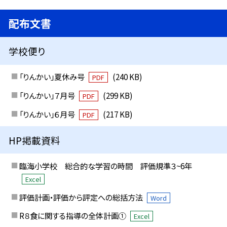
配布文書
学校便り
「りんかい」夏休み号
(240 KB)
PDF
「りんかい」７月号
(299 KB)
PDF
「りんかい」６月号
(217 KB)
PDF
HP掲載資料
臨海小学校 総合的な学習の時間 評価規準３~6年
Excel
評価計画・評価から評定への総括方法
Word
R８食に関する指導の全体計画①
Excel