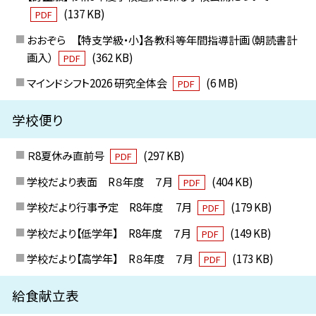
(137 KB)
PDF
おおぞら 【特支学級・小】各教科等年間指導計画（朝読書計
画入）
(362 KB)
PDF
マインドシフト2026 研究全体会
(6 MB)
PDF
学校便り
Ｒ8夏休み直前号
(297 KB)
PDF
学校だより表面 R８年度 ７月
(404 KB)
PDF
学校だより行事予定 R8年度 7月
(179 KB)
PDF
学校だより【低学年】 R8年度 ７月
(149 KB)
PDF
学校だより【高学年】 R８年度 ７月
(173 KB)
PDF
給食献立表