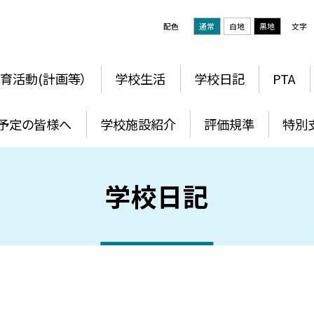
配色
通常
白地
黒地
文字
育活動(計画等）
学校生活
学校日記
PTA
予定の皆様へ
学校施設紹介
評価規準
特別
学校日記