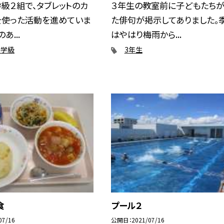
級２組で、タブレットのカ
３年生の教室前に子どもたちが
を使った活動を進めていま
た俳句が掲示してありました。
あ...
はやはり梅雨から...
ら学級
3年生
食
プール２
07/16
公開日
2021/07/16