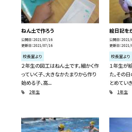
ねん土で作ろう
絵日記を
公開日
2021/07/16
公開日
2021/
更新日
2021/07/16
更新日
2021/
校長室より
校長室より
２年生の図工はねん土です。細かく作
１年生が
っていく子、大きなかたまりから作り
た。その
始める子、高...
とめていきま
2年生
1年生