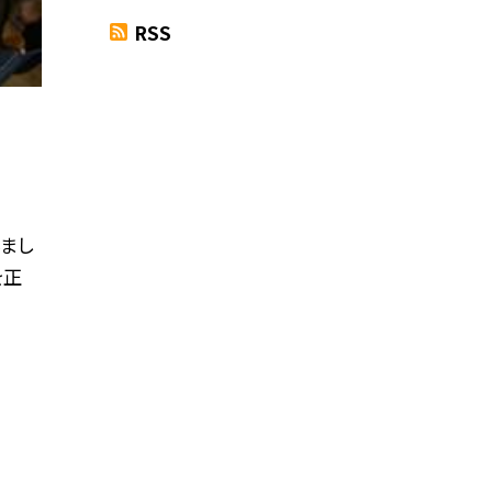
RSS
まし
を正