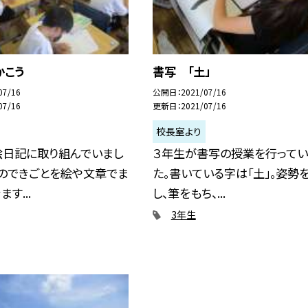
かこう
書写 「土」
07/16
公開日
2021/07/16
07/16
更新日
2021/07/16
校長室より
絵日記に取り組んでいまし
３年生が書写の授業を行ってい
日のできごとを絵や文章でま
た。書いている字は「土」。姿勢
す...
し、筆をもち、...
3年生