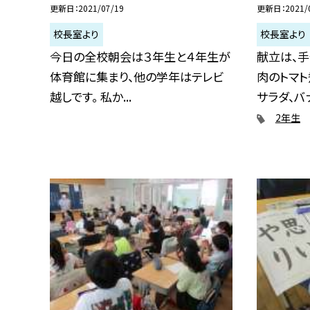
更新日
2021/07/19
更新日
2021/
校長室より
校長室より
今日の全校朝会は３年生と４年生が
献立は、手
体育館に集まり、他の学年はテレビ
肉のトマト
越しです。 私か...
サラダ、バナ.
2年生