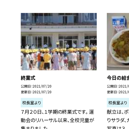
終業式
今日の給
公開日
2021/07/20
公開日
2021/
更新日
2021/07/20
更新日
2021/
校長室より
校長室より
７月２０日、１学期の終業式です。 運
献立は、ポ
動会のリハーサル以来、全校児童が
りサラダ、
集まりました...
写真は３...