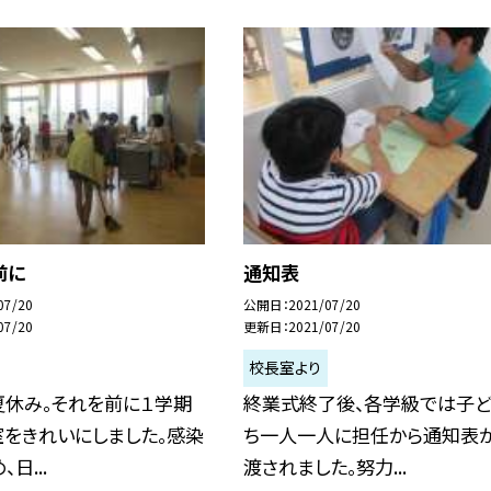
前に
通知表
07/20
公開日
2021/07/20
07/20
更新日
2021/07/20
校長室より
夏休み。それを前に１学期
終業式終了後、各学級では子
室をきれいにしました。感染
ち一人一人に担任から通知表
日...
渡されました。努力...