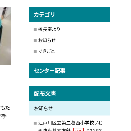
カテゴリ
校長室より
お知らせ
できごと
センター記事
配布文書
どもた
お知らせ
が手
江戸川区立第二葛西小学校いじ
め防止基本方針
(172 KB)
PDF