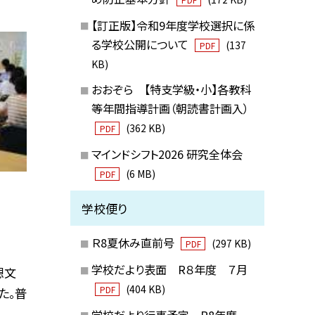
【訂正版】令和9年度学校選択に係
る学校公開について
(137
PDF
KB)
おおぞら 【特支学級・小】各教科
等年間指導計画（朝読書計画入）
(362 KB)
PDF
マインドシフト2026 研究全体会
(6 MB)
PDF
学校便り
Ｒ8夏休み直前号
(297 KB)
PDF
学校だより表面 R８年度 ７月
想文
(404 KB)
PDF
た。普
学校だより行事予定 R8年度