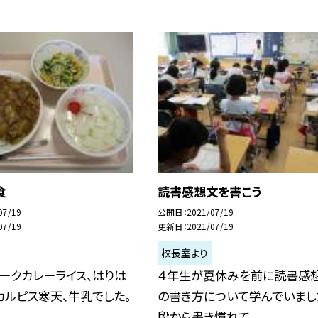
食
読書感想文を書こう
07/19
公開日
2021/07/19
07/19
更新日
2021/07/19
校長室より
ークカレーライス、はりは
４年生が夏休みを前に読書感
カルピス寒天、牛乳でした。
の書き方について学んでいまし
段から書き慣れて...