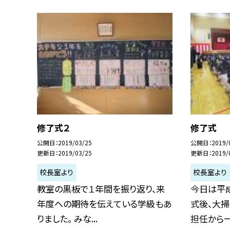
修了式２
修了式
公開日
2019/03/25
公開日
2019/
更新日
2019/03/25
更新日
2019/
校長室より
校長室より
教室の黒板で１年間を振り返り、来
今日は平
年度への期待を伝えている学級もあ
式後、大掃
りました。 みな...
担任から一人