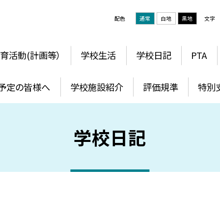
配色
通常
白地
黒地
文字
育活動(計画等）
学校生活
学校日記
PTA
予定の皆様へ
学校施設紹介
評価規準
特別
学校日記