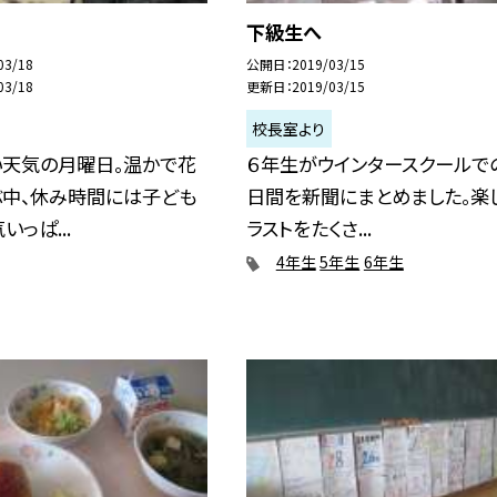
下級生へ
03/18
公開日
2019/03/15
03/18
更新日
2019/03/15
校長室より
い天気の月曜日。温かで花
６年生がウインタースクールで
ぶ中、休み時間には子ども
日間を新聞にまとめました。楽
っぱ...
ラストをたくさ...
4年生
5年生
6年生