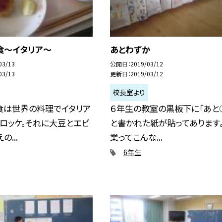
食〜イタリア〜
あとわずか
03/13
公開日
2019/03/12
03/13
更新日
2019/03/12
校長室より
食は世界の料理でイタリア
６年生の教室の黒板下に「あと
ロッケ。それに大豆とエビ
と書かれた紙が貼ってあります。
の...
業ってこんな...
6年生