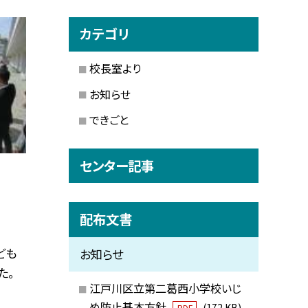
カテゴリ
校長室より
お知らせ
できごと
センター記事
配布文書
ども
お知らせ
た。
江戸川区立第二葛西小学校いじ
め防止基本方針
(172 KB)
PDF