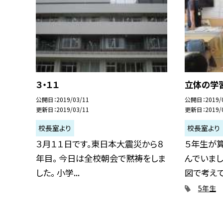
３・１１
立体の学
公開日
2019/03/11
公開日
2019/
更新日
2019/03/11
更新日
2019/
校長室より
校長室より
３月１１日です。東日本大震災から８
５年生が
年目。 今日は全校朝会で黙祷をしま
んでいま
した。 小学...
図で考えてい
5年生