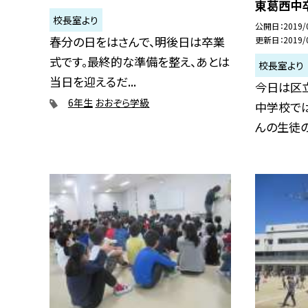
東葛西中
校長室より
公開日
2019/
春分の日をはさんで、明後日は卒業
更新日
2019/
式です。最終的な準備を整え、あとは
校長室より
当日を迎えるだ...
今日は区
6年生
おおぞら学級
中学校で
んの生徒の