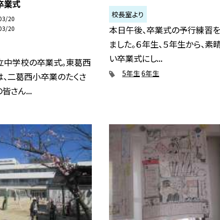
卒業式
校長室より
03/20
本日午後、卒業式の予行練習
03/20
ました。６年生、５年生から、素
い卒業式にし...
立中学校の卒業式。東葛西
5年生
6年生
は、二葛西小卒業のたくさ
皆さん...