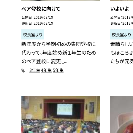
ペア登校に向けて
いよいよ
公開日
2019/03/19
公開日
2019/
更新日
2019/03/19
更新日
2019/
校長室より
校長室より
新年度から学期初めの集団登校に
素晴らし
代わって、年度始め新１年生のため
もほころ
のペア登校に変更し...
たちが元気い
3年生
4年生
5年生