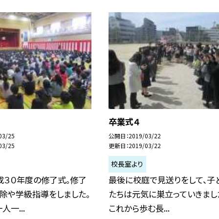
卒業式４
03/25
公開日
2019/03/22
03/25
更新日
2019/03/22
校長室より
成３０年度の修了式。修了
最後に校庭で見送りをして、子
除や学級指導をしました。
たちは元気に巣立っていきまし
一...
これから歩む長...