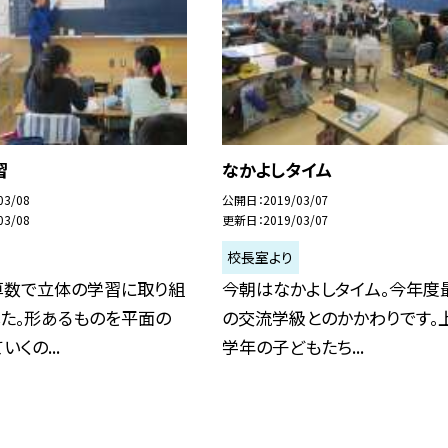
習
なかよしタイム
03/08
公開日
2019/03/07
03/08
更新日
2019/03/07
校長室より
算数で立体の学習に取り組
今朝はなかよしタイム。今年度
した。形あるものを平面の
の交流学級とのかかわりです。
くの...
学年の子どもたち...