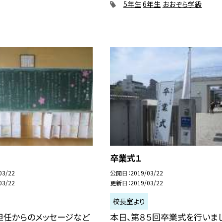
5年生
6年生
おおぞら学級
卒業式１
03/22
公開日
2019/03/22
03/22
更新日
2019/03/22
校長室より
担任からのメッセージなど
本日、第８５回卒業式を行いまし