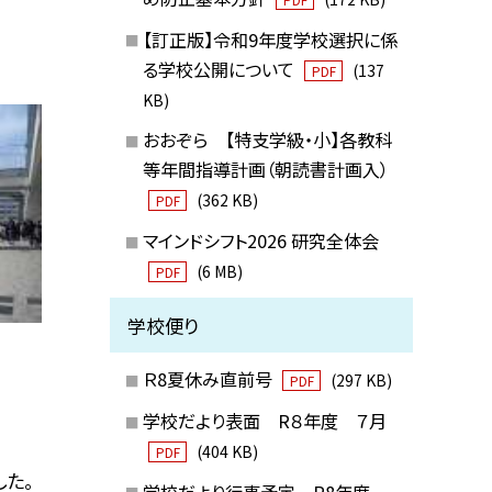
【訂正版】令和9年度学校選択に係
る学校公開について
(137
PDF
KB)
おおぞら 【特支学級・小】各教科
等年間指導計画（朝読書計画入）
(362 KB)
PDF
マインドシフト2026 研究全体会
(6 MB)
PDF
学校便り
Ｒ8夏休み直前号
(297 KB)
PDF
学校だより表面 R８年度 ７月
(404 KB)
PDF
た。
学校だより行事予定 R8年度