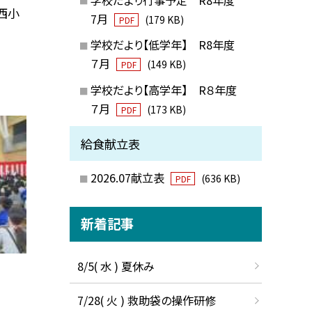
西小
7月
(179 KB)
PDF
学校だより【低学年】 R8年度
７月
(149 KB)
PDF
学校だより【高学年】 R８年度
７月
(173 KB)
PDF
給食献立表
2026.07献立表
(636 KB)
PDF
新着記事
8/5( 水 ) 夏休み
7/28( 火 ) 救助袋の操作研修