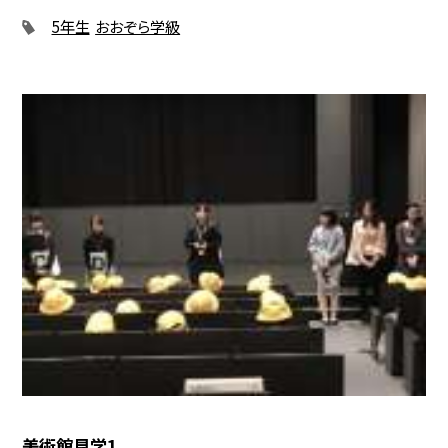
5年生
おおぞら学級
美術館見学1