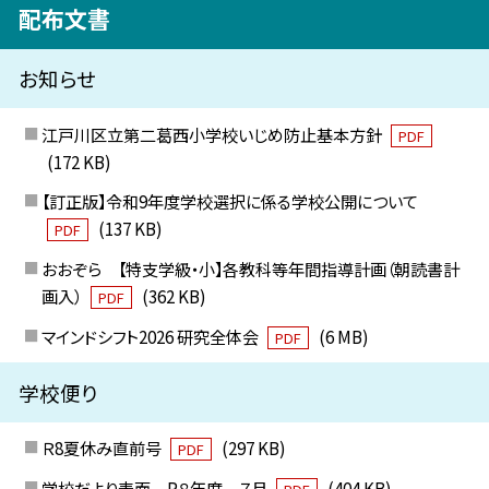
配布文書
お知らせ
江戸川区立第二葛西小学校いじめ防止基本方針
PDF
(172 KB)
【訂正版】令和9年度学校選択に係る学校公開について
(137 KB)
PDF
おおぞら 【特支学級・小】各教科等年間指導計画（朝読書計
画入）
(362 KB)
PDF
マインドシフト2026 研究全体会
(6 MB)
PDF
学校便り
Ｒ8夏休み直前号
(297 KB)
PDF
学校だより表面 R８年度 ７月
(404 KB)