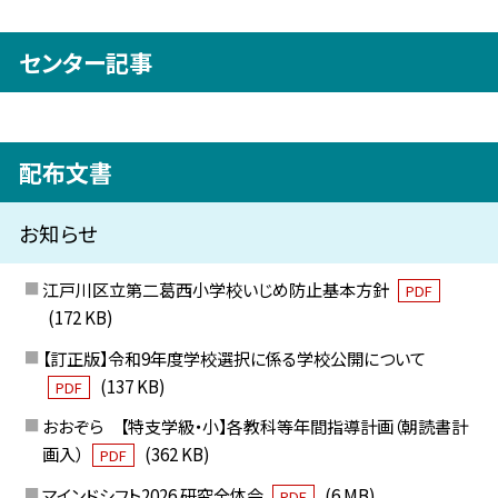
センター記事
配布文書
お知らせ
江戸川区立第二葛西小学校いじめ防止基本方針
PDF
(172 KB)
【訂正版】令和9年度学校選択に係る学校公開について
(137 KB)
PDF
おおぞら 【特支学級・小】各教科等年間指導計画（朝読書計
画入）
(362 KB)
PDF
マインドシフト2026 研究全体会
(6 MB)
PDF