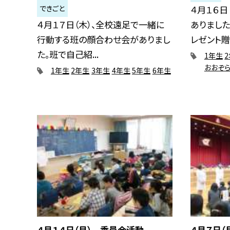
できごと
４月１６日
４月１７日（木）、全校遠足で一緒に
ありまし
行動する班の顔合わせ会がありまし
レゼント贈呈
た。班で自己紹...
1年生
おおぞ
1年生
2年生
3年生
4年生
5年生
6年生
４月１４日（月） 委員会活動
４月７日（