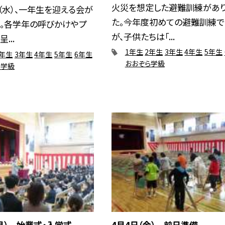
火災を想定した避難訓練があ
（水）、一年生を迎える会が
た。今年度初めての避難訓練で
た。各学年の呼びかけやプ
が、子供たちは「...
...
1年生
2年生
3年生
4年生
5年生
2年生
3年生
4年生
5年生
6年生
おおぞら学級
ら学級
月） 始業式・入学式
4月4日（金） 前日準備