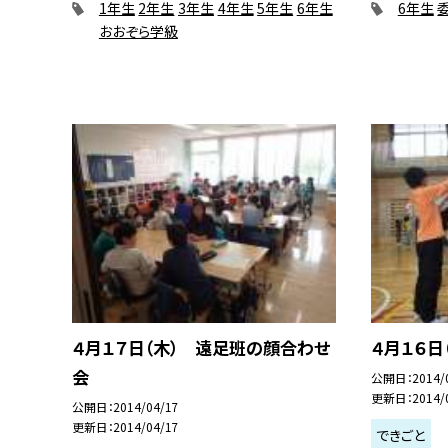
1年生
2年生
3年生
4年生
5年生
6年生
6年生
おおぞら学級
４月１７日（木） 遠足班の顔合わせ
４月１６日
会
公開日
2014/
更新日
2014/
公開日
2014/04/17
更新日
2014/04/17
できごと