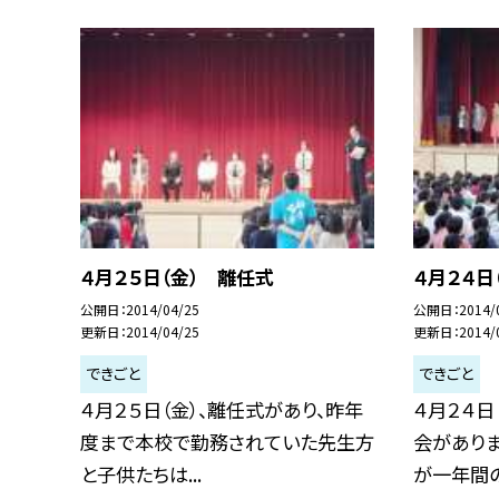
４月２５日（金） 離任式
４月２４日
公開日
2014/04/25
公開日
2014/
更新日
2014/04/25
更新日
2014/
できごと
できごと
４月２５日（金）、離任式があり、昨年
４月２４日
度まで本校で勤務されていた先生方
会があり
と子供たちは...
が一年間の