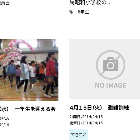
属昭和小学校の...
委員会
6年生
４月１５日（火） 避難訓練
（水） 一年生を迎える会
公開日
2014/04/15
04/16
更新日
2014/04/15
04/16
できごと