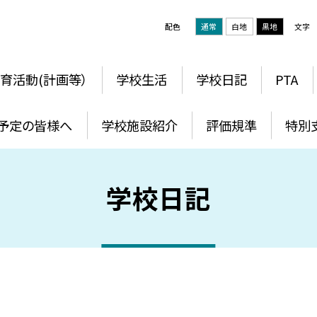
配色
通常
白地
黒地
文字
育活動(計画等）
学校生活
学校日記
PTA
予定の皆様へ
学校施設紹介
評価規準
特別
学校日記