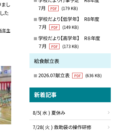
りまし
7月
(179 KB)
PDF
した
学校だより【低学年】 R8年度
７月
(149 KB)
PDF
6年生
学校だより【高学年】 R８年度
７月
(173 KB)
PDF
給食献立表
2026.07献立表
(636 KB)
PDF
新着記事
8/5( 水 ) 夏休み
7/28( 火 ) 救助袋の操作研修