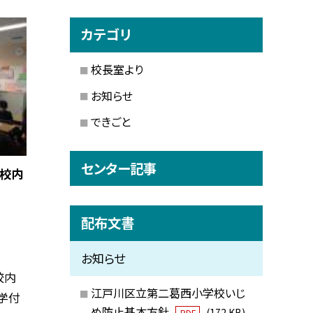
カテゴリ
校長室より
お知らせ
できごと
センター記事
の校内
配布文書
お知らせ
校内
江戸川区立第二葛西小学校いじ
学付
め防止基本方針
(172 KB)
PDF