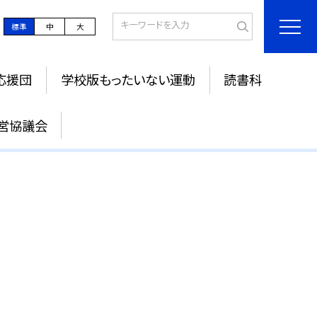
標準
中
大
応援団
学校版もったいない運動
読書科
営協議会