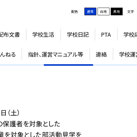
配色
通常
白地
黒地
文字
配布文書
学校生活
学校日記
PTA
学校
学校公開のご案内
ゃんねる
指針、運営マニュアル等
連絡
学校運
日（土）
の保護者を対象とした
童を対象とした部活動見学を