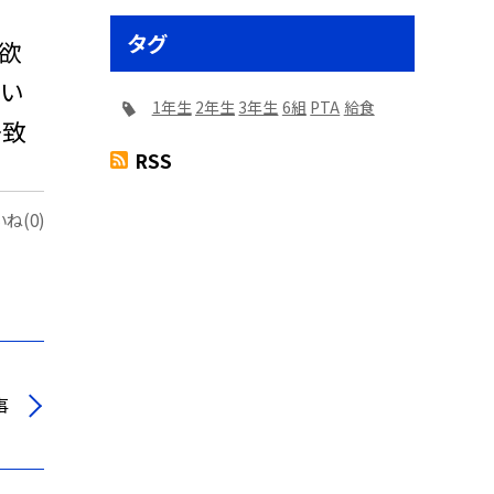
タグ
欲
ない
1年生
2年生
3年生
6組
PTA
給食
一致
RSS
ね(0)
事