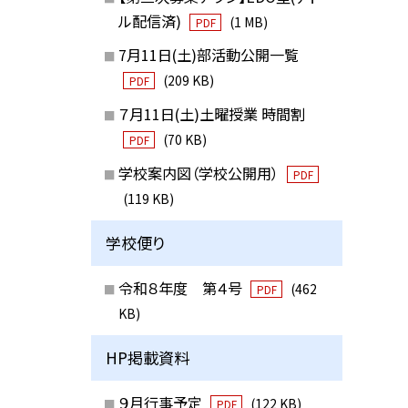
ル配信済)
(1 MB)
PDF
7月11日(土)部活動公開一覧
(209 KB)
PDF
７月11日(土)土曜授業 時間割
(70 KB)
PDF
学校案内図（学校公開用）
PDF
(119 KB)
学校便り
令和８年度 第４号
(462
PDF
KB)
HP掲載資料
９月行事予定
(122 KB)
PDF