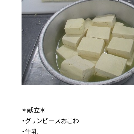
＊献立＊
・グリンピースおこわ
・牛乳