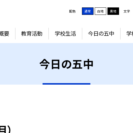
配色
通常
白地
黒地
文字
概要
教育活動
学校生活
今日の五中
学
今日の五中
月）