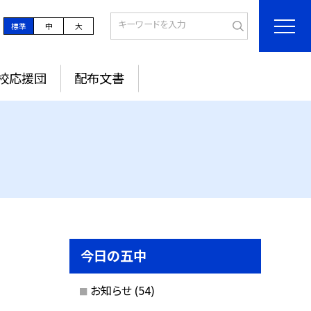
標準
中
大
校応援団
配布文書
今日の五中
お知らせ
(54)