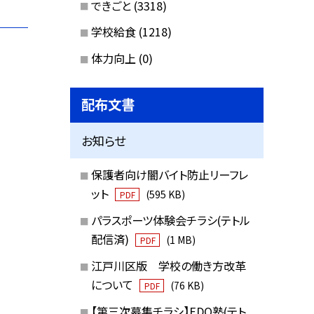
できごと
(3318)
学校給食
(1218)
体力向上
(0)
配布文書
お知らせ
保護者向け闇バイト防止リーフレ
ット
(595 KB)
PDF
パラスポーツ体験会チラシ(テトル
配信済)
(1 MB)
PDF
江戸川区版 学校の働き方改革
について
(76 KB)
PDF
【第三次募集チラシ】EDO塾(テト