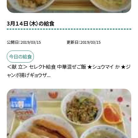
3月１４日（木）の給食
公開日
2019/03/15
更新日
2019/03/15
今日の給食
＜献 立＞ セレクト給食 中華混ぜご飯 ★シュウマイ か ★ジ
ャンボ揚げギョウザ...