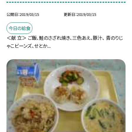
公開日
2019/03/15
更新日
2019/03/15
今日の給食
＜献 立＞ ご飯、鮭のさざれ焼き、三色あえ、豚汁、 青のりじ
ゃこビーンズ、せとか...