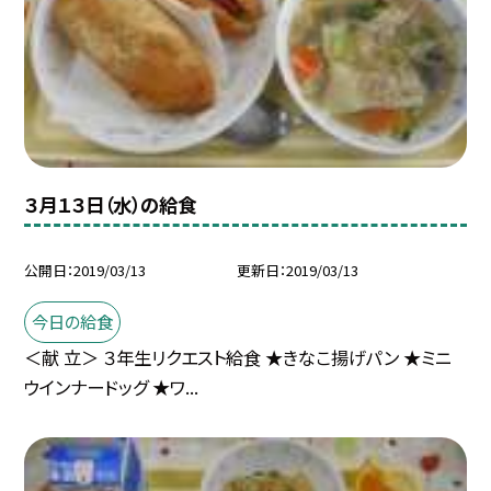
３月１３日（水）の給食
公開日
2019/03/13
更新日
2019/03/13
今日の給食
＜献 立＞ ３年生リクエスト給食 ★きなこ揚げパン ★ミニ
ウインナードッグ ★ワ...