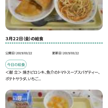
３月２２日（金）の給食
公開日
2019/03/22
更新日
2019/03/22
今日の給食
＜献 立＞ 焼きピロシキ、魚介のトマトスープスパゲティー、
ポテトサラダ、いちご...