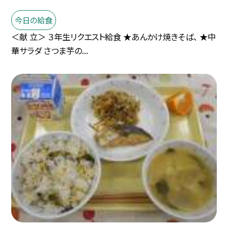
今日の給食
＜献 立＞ ３年生リクエスト給食 ★あんかけ焼きそば、 ★中
華サラダ さつま芋の...