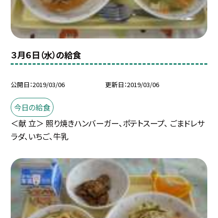
３月６日（水）の給食
公開日
2019/03/06
更新日
2019/03/06
今日の給食
＜献 立＞ 照り焼きハンバーガー、ポテトスープ、 ごまドレサ
ラダ、いちご、牛乳