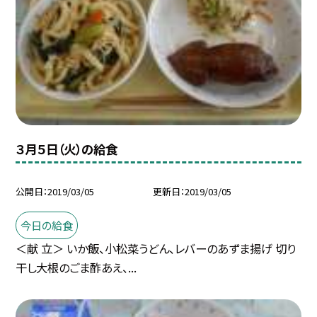
３月５日（火）の給食
公開日
2019/03/05
更新日
2019/03/05
今日の給食
＜献 立＞ いか飯、小松菜うどん、レバーのあずま揚げ 切り
干し大根のごま酢あえ、...