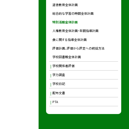
道徳教育全体計画
総合的な学習の時間全体計画
特別活動全体計画
人権教育全体計画・年間指導計画
食に関する指導全体計画
評価計画、評価から評定への統括方法
学校図書館全体計画
学校関係者評価
学力調査
学校日記
配布文書
PTA