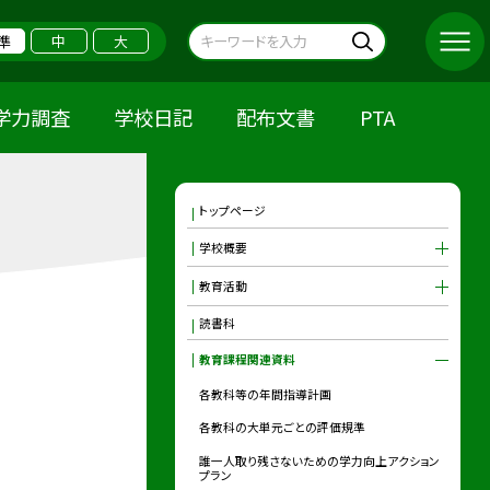
準
中
大
学力調査
学校日記
配布文書
PTA
トップページ
学校概要
教育活動
読書科
教育課程関連資料
各教科等の年間指導計画
各教科の大単元ごとの評価規準
誰一人取り残さないための学力向上アクション
プラン