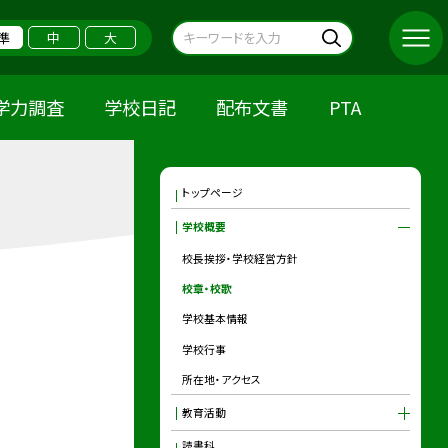
準
中
大
学力調査
学校日記
配布文書
PTA
トップページ
学校概要
校長挨拶・学校経営方針
校章・校歌
学校基本情報
学校行事
所在地・アクセス
教育活動
読書科