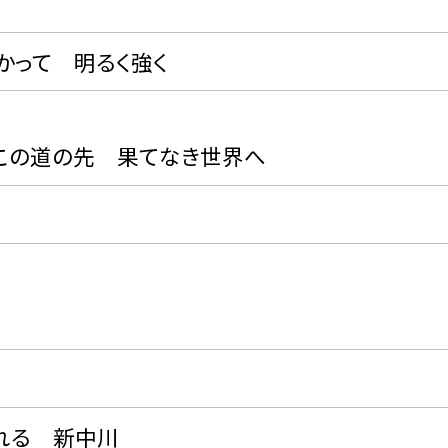
って 明るく強く
道の先 果てなき世界へ
る 新中川