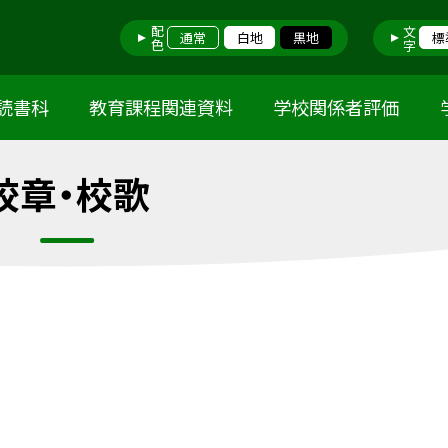
配色
文字
通常
白地
黒地
標
読書科
教育課程関連資料
学校関係者評価
校章・校歌