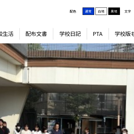
配色
通常
白地
黒地
文字
校生活
配布文書
学校日記
PTA
学校版