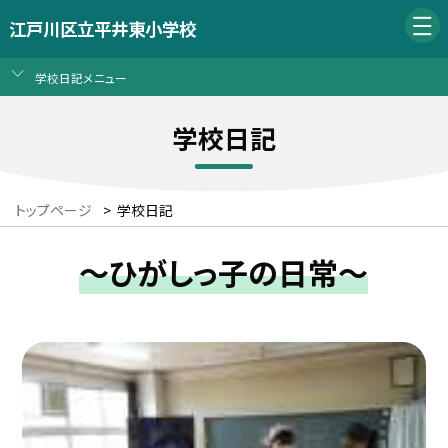
江戸川区立平井東小学校
学校日記メニュー
学校日記
トップページ
>
学校日記
～ひがしっ子の日常～