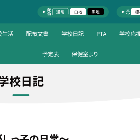
配色
文字
通常
白地
黒地
標
校生活
配布文書
学校日記
PTA
学校応
予定表
保健室より
学校日記
がしっ子の日常～