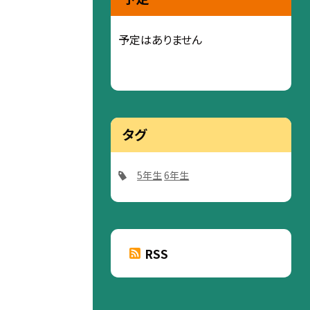
予定はありません
タグ
5年生
6年生
RSS