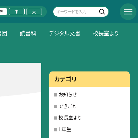
準
中
大
援団
読書科
デジタル文書
校長室より
カテゴリ
お知らせ
できごと
校長室より
1年生