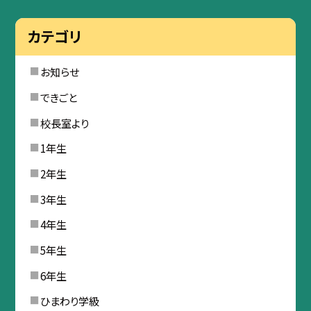
カテゴリ
お知らせ
できごと
校長室より
1年生
2年生
3年生
4年生
5年生
6年生
ひまわり学級