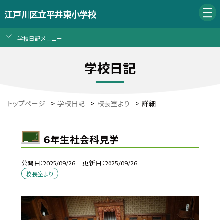
江戸川区立平井東小学校
学校日記メニュー
学校日記
トップページ
>
学校日記
>
校長室より
>
詳細
６年生社会科見学
公開日
2025/09/26
更新日
2025/09/26
校長室より