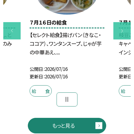
７月１６日の給食
７月１
乳、と
【セレクト給食】揚げパン（きなこ・
枝豆ご
菜のみ
ココア）、ワンタンスープ、じゃが芋
キャベ
の中華あえ、...
インシー
公開日
2026/07/16
公開日
更新日
2026/07/16
更新日
給 食
給 
もっと見る