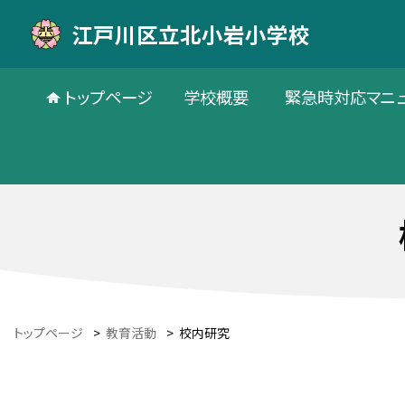
江戸川区立北小岩小学校
トップページ
学校概要
緊急時対応マニ
トップページ
>
教育活動
>
校内研究