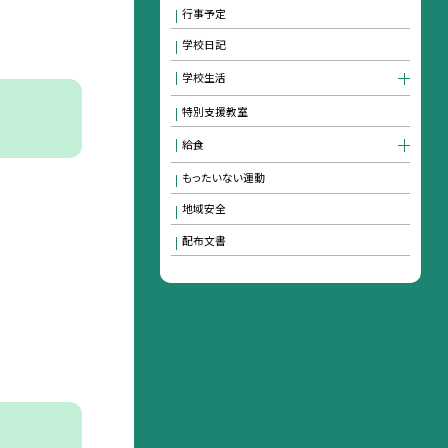
行事予定
学校日記
学校生活
特別支援教室
給食
もったいない運動
地域安全
配布文書