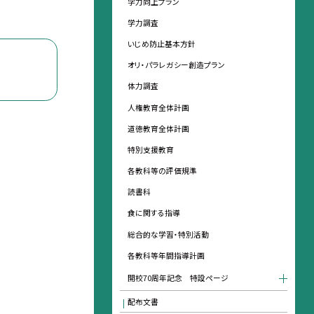
学力向上プラン
学力調査
いじめ防止基本方針
オリ・パラレガシー創造プラン
体力調査
人権教育全体計画
道徳教育全体計画
特別支援教育
各教科等の評価規準
読書科
食に関する指導
総合的な学習・特別活動
各教科等年間指導計画
開校70周年記念 特設ページ
配布文書