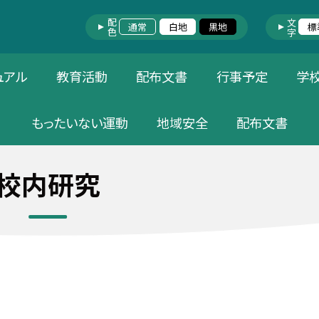
配色
文字
通常
白地
黒地
標
ュアル
教育活動
配布文書
行事予定
学
もったいない運動
地域安全
配布文書
校内研究