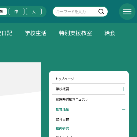
準
中
大
校日記
学校生活
特別支援教室
給食
トップページ
学校概要
緊急時対応マニュアル
教育活動
教育目標
校内研究